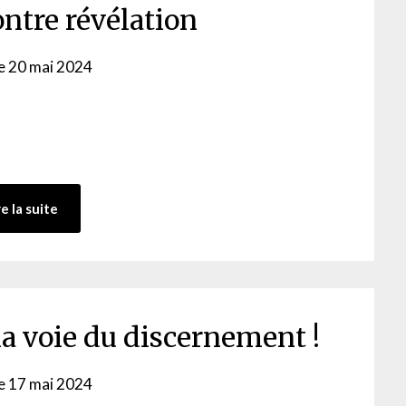
ontre révélation
le
20 mai 2024
by
admin-
ab
re la suite
la voie du discernement !
le
17 mai 2024
by