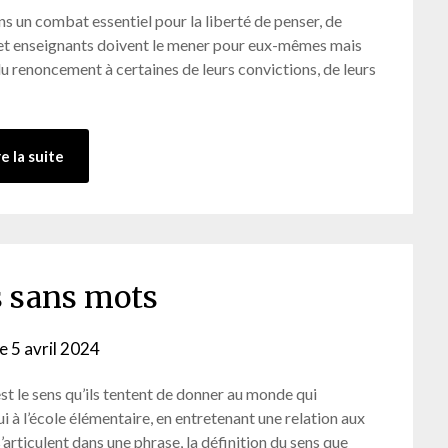
admin-
s un combat essentiel pour la liberté de penser, de
ab
s et enseignants doivent le mener pour eux-mêmes mais
 du renoncement à certaines de leurs convictions, de leurs
re la suite
 sans mots
le
5 avril 2024
by
admin-
st le sens qu’ils tentent de donner au monde qui
ab
ui à l’école élémentaire, en entretenant une relation aux
rticulent dans une phrase, la définition du sens que