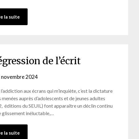
re la suite
égression de l’écrit
 novembre 2024
by
webmaster
 l’addiction aux écrans qui m’inquiète, c’est la dictature
s menées auprès d’adolescents et de jeunes adultes
 éditions du SEUIL) font apparaître un déclin continu
e glissement inéluctable,…
re la suite