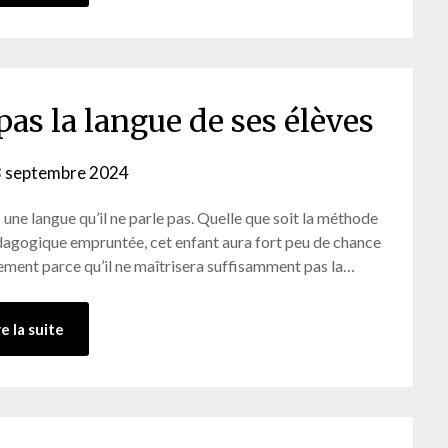
pas la langue de ses élèves
 septembre 2024
by
admin-
 une langue qu’il ne parle pas. Quelle que soit la méthode
ab
édagogique empruntée, cet enfant aura fort peu de chance
plement parce qu’il ne maîtrisera suffisamment pas la…
re la suite