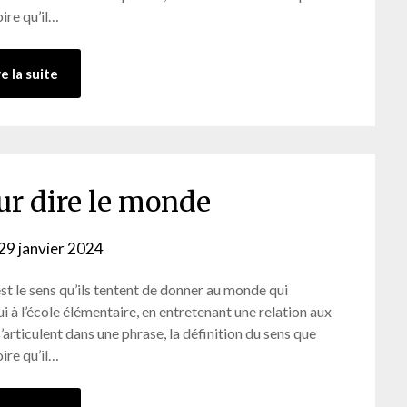
oire qu’il…
re la suite
ur dire le monde
29 janvier 2024
by
admin-
st le sens qu’ils tentent de donner au monde qui
ab
ui à l’école élémentaire, en entretenant une relation aux
rticulent dans une phrase, la définition du sens que
oire qu’il…