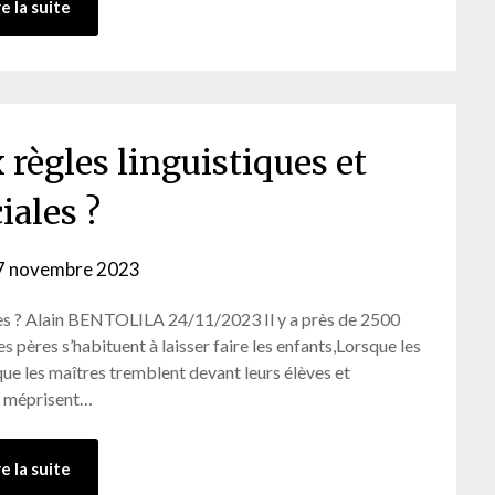
re la suite
 règles linguistiques et
iales ?
7 novembre 2023
by
admin-
ales ? Alain BENTOLILA 24/11/2023 Il y a près de 2500
ab
es pères s’habituent à laisser faire les enfants,Lorsque les
que les maîtres tremblent devant leurs élèves et
es méprisent…
re la suite