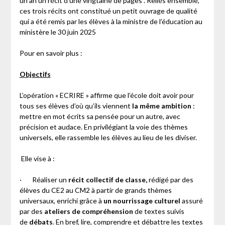
un an un récit d’une vingtaine de pages . Reliés ensemble,
ces trois récits ont constitué un petit ouvrage de qualité
qui a été remis par les élèves à la ministre de l’éducation au
ministère le 30 juin 2025
Pour en savoir plus :
Objectifs
L’opération « ECRIRE » affirme que l’école doit avoir pour
tous ses élèves d’où qu’ils viennent
la même ambition
:
mettre en mot écrits sa pensée pour un autre, avec
précision et audace. En privilégiant la voie des thèmes
universels, elle rassemble les élèves au lieu de les diviser.
Elle vise à :
· Réaliser un
récit collectif de classe,
rédigé par des
élèves du CE2 au CM2 à partir de grands thèmes
universaux, enrichi grâce à
un nourrissage culturel
assuré
par des
ateliers de compréhension
de textes suivis
de
débats
. En bref, lire, comprendre et débattre les textes