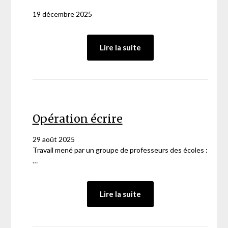
19 décembre 2025
:
Lire la suite
Alain
Bentolila
a
reçu
André
Comte
Opération écrire
Sponville sur
RCJ
29 août 2025
Travail mené par un groupe de professeurs des écoles :
…
:
Lire la suite
Opération
écrire