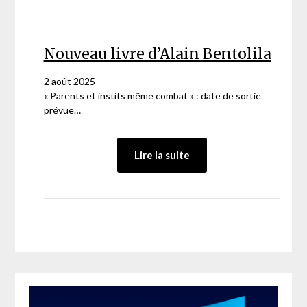
a
reçu
Henri
Guaino
Nouveau livre d’Alain Bentolila
sur
RCJ
2 août 2025
« Parents et instits même combat » : date de sortie
prévue…
:
Lire la suite
Nouveau
livre
d’Alain
Bentolila