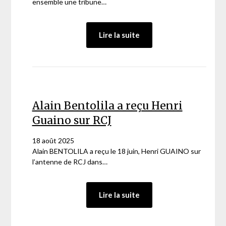
ensemble une tribune…
:
Lire la suite
Tribune
Henri
Guaino
et
Alain
Bentolila
Alain Bentolila a reçu Henri
dans
Guaino sur RCJ
« Le
Figaro »
18 août 2025
Alain BENTOLILA a reçu le 18 juin, Henri GUAINO sur
l’antenne de RCJ dans…
:
Lire la suite
Alain
Bentolila