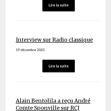
:
Lire la suite
« Osons
la
rupture »
–
Pascal-
Raphaël
Interview sur Radio classique
Ambrogi
19 décembre 2025
:
Lire la suite
Interview
sur
Radio
classique
Alain Bentolila a reçu André
Comte Sponville sur RCJ