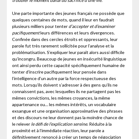
troubler le moment banal du sacrifice d’une vie.
Une parte importante des jeunes français ne possède que
quelques centaines de mots, quand il leur en faudrait
plusieurs milliers pour tenter
d’accepter et d’examiner
pacifiquement
leurs différences et leurs divergences.
Confinée dans des cercles étroits et oppressants, leur
parole fut très rarement sollicitée pour l’analyse et la
problématisation. S’expliquer leur paraît alors aussi difficile
qu’incongru. Beaucoup de jeunes en insécurité linguistique
ont ainsi perdu cette capacité spécifiquement humaine de
tenter d’inscrire pacifiquement leur pensée dans
l’intelligence d’un autre par la force respectueuse des
mots. Lorsqu’ils doivent s’adresser à des gens qu’ils ne
connaissent pas, avec lesquelles ils ne partagent pas les
mêmes convictions, les mêmes croyances, la même
appartenance ou… les mêmes intérêts, un vocabulaire
exsangue et une organisation approximative des phrases
et des discours ne leur donnent pas la moindre chance de
le relever
le défi de l’explication sereine
. Réduite à la
proximité et à l’immédiate réaction, leur parole a
définitivement renoncé à créer un temps de négociation