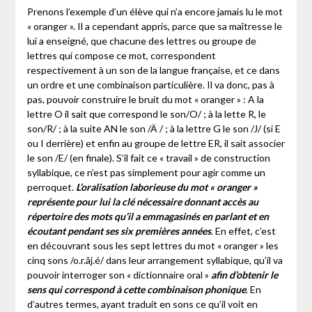
Prenons l’exemple d’un élève qui n’a encore jamais lu le mot
« oranger ». Il a cependant appris, parce que sa maîtresse le
lui a enseigné, que chacune des lettres ou groupe de
lettres qui compose ce mot, correspondent
respectivement à un son de la langue française, et ce dans
un ordre et une combinaison particulière. Il va donc, pas à
pas, pouvoir construire le bruit du mot « oranger » : A la
lettre O il sait que correspond le son/O/ ; à la lette R, le
son/R/ ; à la suite AN le son /Ä / ; à la lettre G le son /J/ (si E
ou I derrière) et enfin au groupe de lettre ER, il sait associer
le son /E/ (en finale). S’il fait ce « travail » de construction
syllabique, ce n’est pas simplement pour agir comme un
perroquet.
L’oralisation laborieuse du mot « oranger »
représente pour lui la
clé nécessaire donnant accès au
répertoire des mots qu’il a emmagasinés en parlant et en
écoutant pendant ses six premières années
. En effet, c’est
en découvrant sous les sept lettres du mot « oranger » les
cinq sons /o.r.âj.é/ dans leur arrangement syllabique, qu’il va
pouvoir interroger son « dictionnaire oral »
afin d’obtenir le
sens qui correspond à cette combinaison phonique
. En
d’autres termes, ayant traduit en sons ce qu’il voit en