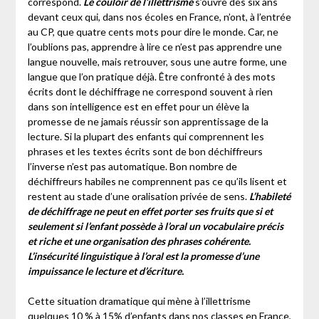
correspond.
Le couloir de l’illettrisme
s’ouvre dès six ans
devant ceux qui, dans nos écoles en France, n’ont, à l’entrée
au CP, que quatre cents mots pour dire le monde. Car, ne
l’oublions pas, apprendre à lire ce n’est pas apprendre une
langue nouvelle, mais retrouver, sous une autre forme, une
langue que l’on pratique déjà. Être confronté à des mots
écrits dont le déchiffrage ne correspond souvent à rien
dans son intelligence est en effet pour un élève la
promesse de ne jamais réussir son apprentissage de la
lecture. Si la plupart des enfants qui comprennent les
phrases et les textes écrits sont de bon déchiffreurs
l’inverse n’est pas automatique. Bon nombre de
déchiffreurs habiles ne comprennent pas ce qu’ils lisent et
restent au stade d’une oralisation privée de sens.
L’habileté
de déchiffrage ne peut en effet porter ses fruits que si et
seulement si l’enfant possède à l’oral un vocabulaire précis
et riche et une organisation des phrases cohérente.
L’insécurité linguistique à l’oral est la promesse d’une
impuissance le lecture et d’écriture.
Cette situation dramatique qui mène à l’illettrisme
quelques 10 % à 15% d’enfants dans nos classes en France,