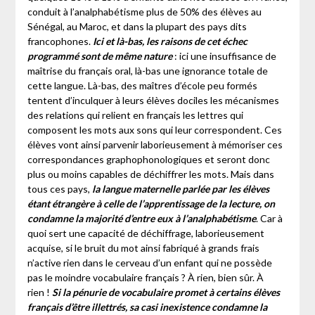
conduit à l’analphabétisme plus de 50% des élèves au
Sénégal, au Maroc, et dans la plupart des pays dits
francophones.
Ici et là-bas, les raisons de cet échec
programmé sont de même nature
: ici une insuffisance de
maîtrise du français oral, là-bas une ignorance totale de
cette langue. Là-bas, des maîtres d’école peu formés
tentent d’inculquer à leurs élèves dociles les mécanismes
des relations qui relient en français les lettres qui
composent les mots aux sons qui leur correspondent. Ces
élèves vont ainsi parvenir laborieusement à mémoriser ces
correspondances graphophonologiques et seront donc
plus ou moins capables de déchiffrer les mots. Mais dans
tous ces pays,
la langue maternelle parlée par les élèves
étant étrangère à celle de l’apprentissage de la lecture, on
condamne la majorité d’entre eux à l’analphabétisme
. Car à
quoi sert une capacité de déchiffrage, laborieusement
acquise, si le bruit du mot ainsi fabriqué à grands frais
n’active rien dans le cerveau d’un enfant qui ne possède
pas le moindre vocabulaire français ? À rien, bien sûr. À
rien !
Si la pénurie de vocabulaire promet à certains élèves
français d’être illettrés, sa casi inexistence condamne la