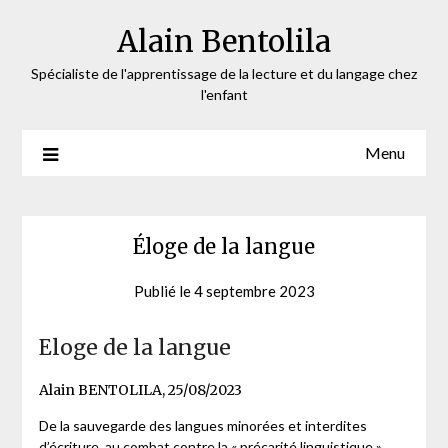
Skip
Alain Bentolila
to
content
Spécialiste de l'apprentissage de la lecture et du langage chez
l'enfant
Menu
Éloge de la langue
Publié le
4 septembre 2023
by
admin-
ab
Eloge de la langue
Alain BENTOLILA, 25/08/2023
De la sauvegarde des langues minorées et interdites
d’écriture, au combat contre la « précarité linguistique »