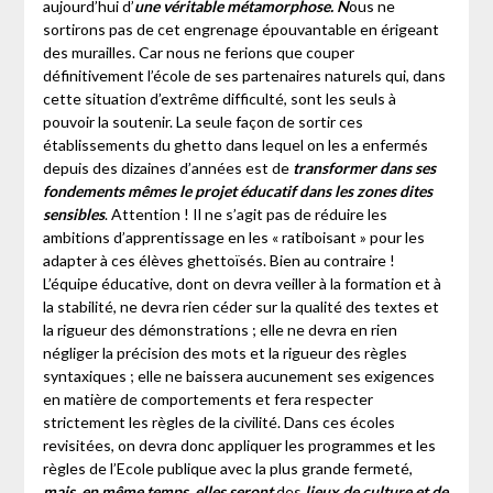
aujourd’hui d’
une véritable métamorphose. N
ous ne
sortirons pas de cet engrenage épouvantable en érigeant
des murailles. Car nous ne ferions que couper
définitivement l’école de ses partenaires naturels qui, dans
cette situation d’extrême difficulté, sont les seuls à
pouvoir la soutenir. La seule façon de sortir ces
établissements du ghetto dans lequel on les a enfermés
depuis des dizaines d’années est de
transformer dans ses
fondements mêmes le projet éducatif dans les zones dites
sensibles
. Attention ! Il ne s’agit pas de réduire les
ambitions d’apprentissage en les « ratiboisant » pour les
adapter à ces élèves ghettoïsés. Bien au contraire !
L’équipe éducative, dont on devra veiller à la formation et à
la stabilité, ne devra rien céder sur la qualité des textes et
la rigueur des démonstrations ; elle ne devra en rien
négliger la précision des mots et la rigueur des règles
syntaxiques ; elle ne baissera aucunement ses exigences
en matière de comportements et fera respecter
strictement les règles de la civilité. Dans ces écoles
revisitées, on devra donc appliquer les programmes et les
règles de l’Ecole publique avec la plus grande fermeté,
mais, en même temps, elles seront
des
lieux de culture et de