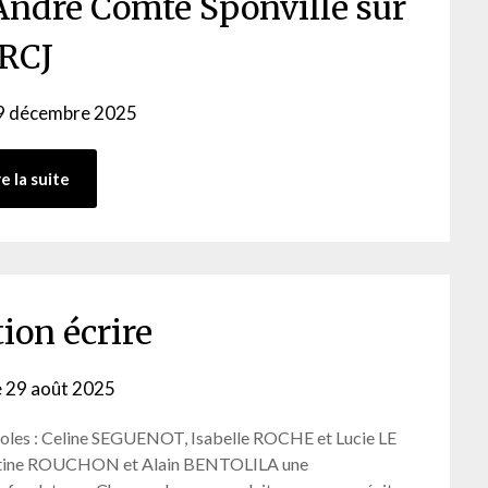
 André Comte Sponville sur
RCJ
9 décembre 2025
by
webmaster
re la suite
ion écrire
e
29 août 2025
by
webmaster
écoles : Celine SEGUENOT, Isabelle ROCHE et Lucie LE
ristine ROUCHON et Alain BENTOLILA une