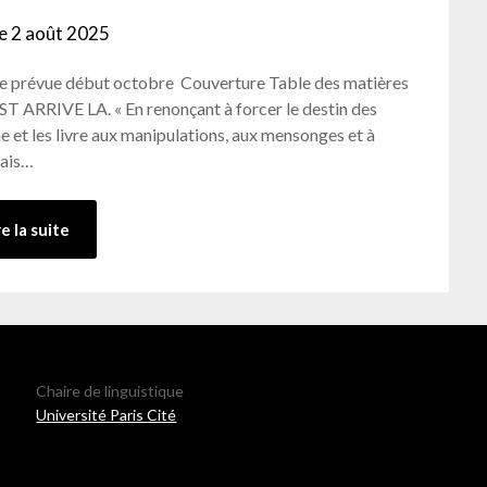
le
2 août 2025
by
admin-
tie prévue début octobre Couverture Table des matières
ab
RIVE LA. « En renonçant à forcer le destin des
sme et les livre aux manipulations, aux mensonges et à
mais…
re la suite
Chaire de linguistique
Université Paris Cité