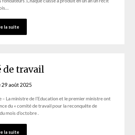
tes fondateurs .Chaque classe a produit en un an un récit
rois…
re la suite
 de travail
e
29 août 2025
by
admin-
e – La ministre de l’Education et le premier ministre ont
ab
ence du « comité de travail pour la reconquête de
 du mois d’octobre .
re la suite