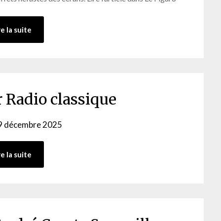
re la suite
r Radio classique
9 décembre 2025
by
webmaster
re la suite