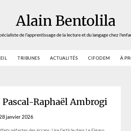
Alain Bentolila
pécialiste de l'apprentissage de la lecture et du langage chez l'enfa
EIL
TRIBUNES
ACTUALITÉS
CIFODEM
À P
 – Pascal-Raphaël Ambrogi
28 janvier 2026
by
webmaster
fets néfastes des écrans. Lire l’article dans Le Figaro