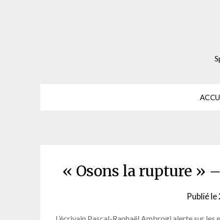
Skip
to
content
S
ACCU
« Osons la rupture »
Publié le
L’écrivain Pascal-Raphaël Ambrogi alerte sur les ef