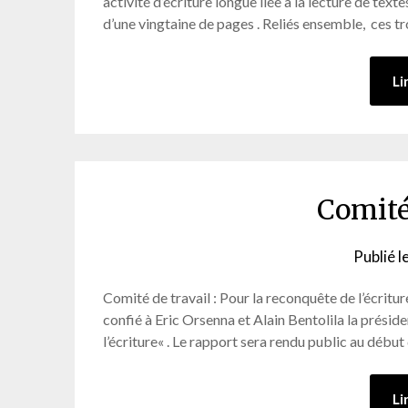
activité d’écriture longue liée à la lecture de tex
d’une vingtaine de pages . Reliés ensemble, ces t
Li
Comité
Publié l
Comité de travail : Pour la reconquête de l’écritur
confié à Eric Orsenna et Alain Bentolila la présid
l’écriture« . Le rapport sera rendu public au début
Li