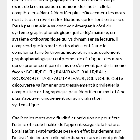
exact de la composition phonique des mots ; elle la
complète en aidant à identifier plus efficacement les mots
écrits tout en révélant les filiations qui les lient entre eux.
Peu à peu, un élève va donc voir émerger, à côté du
système graphophonologique qu’il a déjà maîtrisé, un
système orthographique qui va dynamiser sa lecture. Il
comprend que les mots écrits obéissent à une loi
complémentaire (orthographique et non pas seulement
graphophonologique) qui permet de distinguer des mots
qui se prononcent pareil mais ne s’écrivent pas de la même
façon : BOU
E
/BOU
T
; BAN/ BAN
C
, BAL
LE
/BAL ;
ROU
X
/ROU
E
, TABLEAU/TABLEAU
X,
JOLI
/
JOLI
E.
Cette
découverte va l’amener progressivement à privilégier la
composition orthographique pour identifier un mot et à ne
plus s’appuyer uniquement sur son oralisation
systématique.
Oraliser les mots avec fluidité et précision ne peut être
l’ultime et seule finalité de l’apprentissage de la lecture.
L’oralisation systématique pèse en effet lourdement sur
l’activité de lecture : elle ralentit son cours et rend pénible