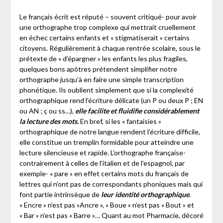
Le français écrit est réputé – souvent critiqué- pour avoir
une orthographe trop complexe qui mettrait cruellement
en échec certains enfants et « stigmatiserait » certains
citoyens. Régulièrement à chaque rentrée scolaire, sous le
prétexte de « d’épargner » les enfants les plus fragiles,
quelques bons apôtres prétendent simplifier notre
orthographe jusqu’à en faire une simple transcription
phonétique. Ils oublient simplement que si la complexité
orthographique rend l’écriture délicate (un P ou deux P ; EN
ou AN ; ç ou ss…),
elle facilite et fluidifie considérablement
la lecture des mots.
En bref, si les « fantaisies »
orthographique de notre langue rendent l’écriture difficile,
elle constitue un tremplin formidable pour atteindre une
lecture silencieuse et rapide. L’orthographe française-
contrairement à celles de l’italien et de l’espagnol, par
exemple- « pare » en effet certains mots du français de
lettres qui n’ont pas de correspondants phoniques mais qui
font partie intrinsèque de
leur identité orthographique
.
« Encre » n’est pas »Ancre », « Boue » n’est pas « Bout » et
« Bar » n’est pas « Barre »… Quant au mot Pharmacie, décoré