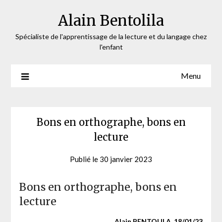
Skip
Alain Bentolila
to
content
Spécialiste de l'apprentissage de la lecture et du langage chez
l'enfant
Menu
Bons en orthographe, bons en
lecture
Publié le
30 janvier 2023
by
admin-
ab
Bons en orthographe, bons en
lecture
Alain BENTOLILA, 18/01/23