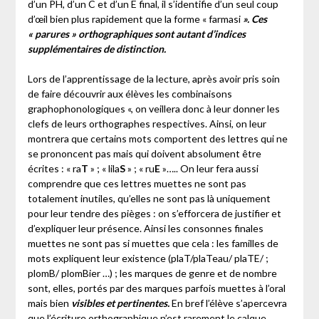
d’un PH, d’un C et d’un E final, il s’identifie d’un seul coup
d’œil bien plus rapidement que la forme « farmasi
». Ces
« parures » orthographiques sont autant d’indices
supplémentaires de distinction.
Lors de l’apprentissage de la lecture, après avoir pris soin
de faire découvrir aux élèves les combinaisons
graphophonologiques «, on veillera donc à leur donner les
clefs de leurs orthographes respectives. Ainsi, on leur
montrera que certains mots comportent des lettres qui ne
se prononcent pas mais qui doivent absolument être
écrites : « ra
T
» ; « lila
S
» ; « ru
E
»….. On leur fera aussi
comprendre que ces lettres muettes ne sont pas
totalement inutiles, qu’elles ne sont pas là uniquement
pour leur tendre des pièges : on s’efforcera de justifier et
d’expliquer leur présence. Ainsi les consonnes finales
muettes ne sont pas si muettes que cela : les familles de
mots expliquent leur existence (plaT/plaTeau/ plaTE/ ;
plomB/ plomBier …) ; les marques de genre et de nombre
sont, elles, portés par des marques parfois muettes à l’oral
mais bien
visibles et
pertinentes.
En bref l’élève s’apercevra
que l’écriture orthographique n’est rarement le calque